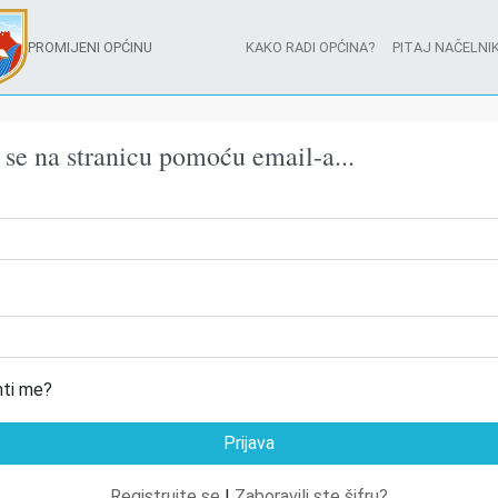
PROMIJENI OPĆINU
KAKO RADI OPĆINA?
PITAJ NAČELNIK
e se na stranicu pomoću email-a...
ti me?
Registrujte se
|
Zaboravili ste šifru?