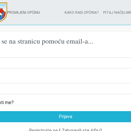
PROMIJENI OPĆINU
KAKO RADI OPĆINA?
PITAJ NAČELNIK
e se na stranicu pomoću email-a...
ti me?
Registrujte se
|
Zaboravili ste šifru?