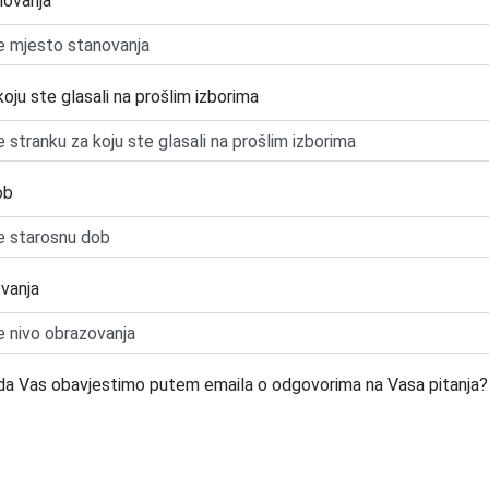
novanja
oju ste glasali na prošlim izborima
ob
vanja
e da Vas obavjestimo putem emaila o odgovorima na Vasa pitanja?