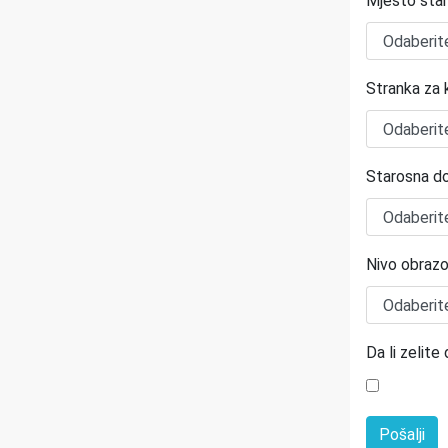
Mjesto sta
Stranka za k
Starosna d
Nivo obrazo
Da li zelit