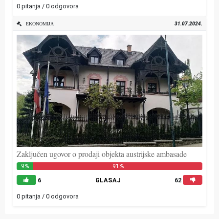
0 pitanja / 0 odgovora
31.07.2024.
EKONOMIJA
Zaključen ugovor o prodaji objekta austrijske ambasade
9%
91%
6
GLASAJ
62
0 pitanja / 0 odgovora