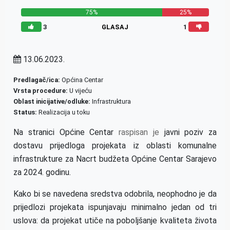
75%
25%
3
GLASAJ
1
13.06.2023.
Predlagač/ica:
Općina Centar
Vrsta procedure:
U vijeću
Oblast inicijative/odluke:
Infrastruktura
Status:
Realizacija u toku
Na stranici Općine Centar
raspisan je
javni poziv za
dostavu prijedloga projekata iz oblasti komunalne
infrastrukture za Nacrt budžeta Općine Centar Sarajevo
za 2024. godinu.
Kako bi se navedena sredstva odobrila, neophodno je da
prijedlozi projekata ispunjavaju minimalno jedan od tri
uslova: da projekat utiče na poboljšanje kvaliteta života