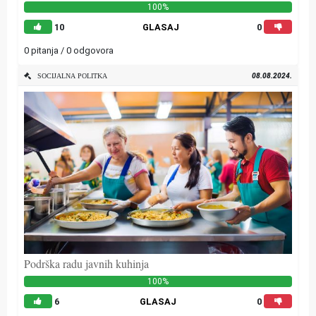
100%
10
GLASAJ
0
0 pitanja / 0 odgovora
08.08.2024.
SOCIJALNA POLITKA
Podrška radu javnih kuhinja
100%
6
GLASAJ
0