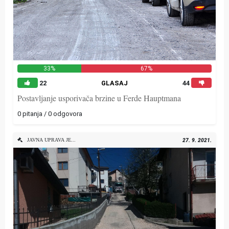
33%
67%
22
GLASAJ
44
Postavljanje usporivača brzine u Ferde Hauptmana
0 pitanja / 0 odgovora
JAVNA UPRAVA JEDINICE LOKALNE SAMOUPRAVE
27. 9. 2021.