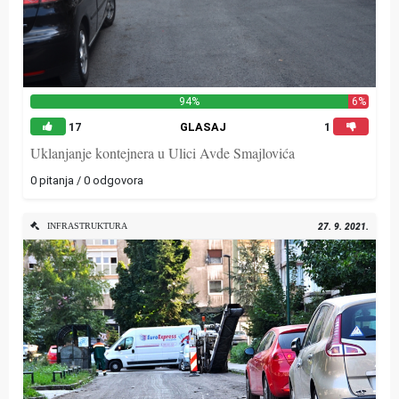
94%
6%
17
GLASAJ
1
Uklanjanje kontejnera u Ulici Avde Smajlovića
0 pitanja / 0 odgovora
INFRASTRUKTURA
27. 9. 2021.