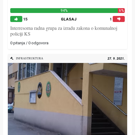
94%
6%
15
GLASAJ
1
Interresorna radna grupa za izradu zakona o komunalnoj
policiji KS
0 pitanja / 0 odgovora
INFRASTRUKTURA
27. 9. 2021.