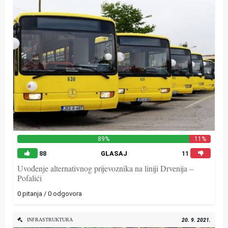
89%
11%
88
GLASAJ
11
Uvođenje alternativnog prijevoznika na liniji Drvenija –
Pofalići
0 pitanja / 0 odgovora
INFRASTRUKTURA
20. 9. 2021.