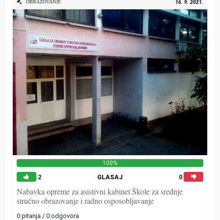
OBRAZOVANJE
16. 9. 2021.
100%
2
GLASAJ
0
Nabavka opreme za asistivni kabinet Škole za srednje
stručno obrazovanje i radno osposobljavanje
0 pitanja / 0 odgovora