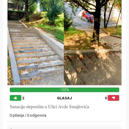
100%
2
GLASAJ
0
Sanacija stepeništa u Ulici Avde Smajlovića
0 pitanja / 0 odgovora