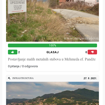
100%
2
GLASAJ
0
Postavljanje malih metalnih stubova u Mehmeda ef. Pandže
0 pitanja / 0 odgovora
INFRASTRUKTURA
27. 9. 2021.