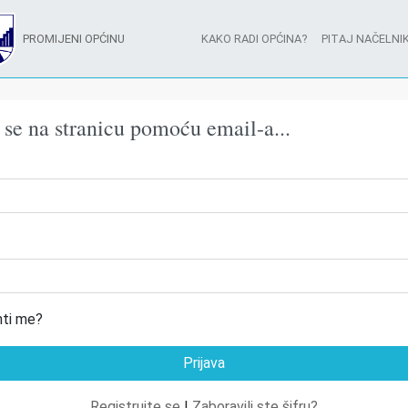
PROMIJENI OPĆINU
KAKO RADI OPĆINA?
PITAJ NAČELNIK
e se na stranicu pomoću email-a...
ti me?
Registrujte se
|
Zaboravili ste šifru?