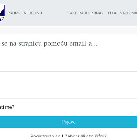
PROMIJENI OPĆINU
KAKO RADI OPĆINA?
PITAJ NAČELNIK
e se na stranicu pomoću email-a...
ti me?
Registrujte se
|
Zaboravili ste šifru?