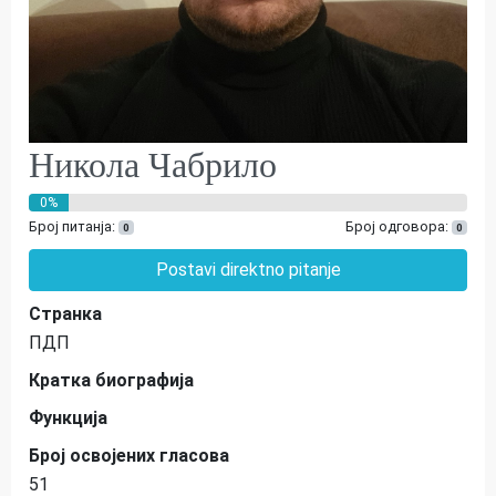
Никола Чабрило
0%
Број питанја:
Број одговора:
0
0
Postavi direktno pitanje
Странка
ПДП
Кратка биографија
Функција
Број освојених гласова
51