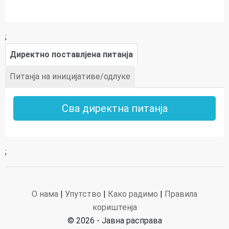
;
Директно поставлјена питанја
Питанја на иницијативе/одлуке
Сва директна питанја
;
О нама
|
Упутство
|
Како радимо
|
Правила
кориштенја
© 2026 - Јавна расправа