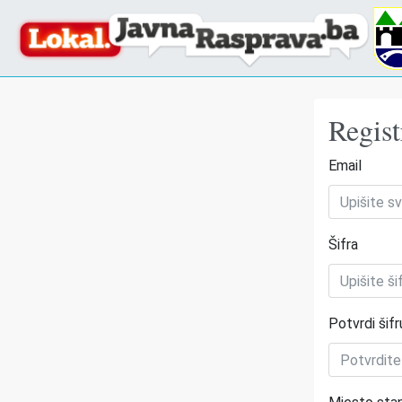
Regist
Email
Šifra
Potvrdi šifr