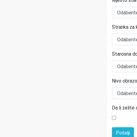
Mjesto sta
Stranka za k
Starosna d
Nivo obrazo
Da li zelit