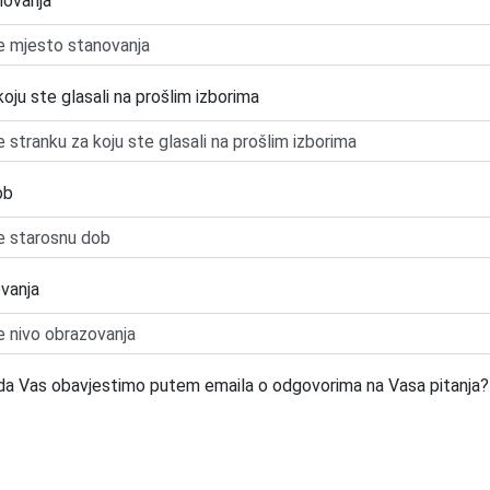
novanja
oju ste glasali na prošlim izborima
ob
vanja
e da Vas obavjestimo putem emaila o odgovorima na Vasa pitanja?