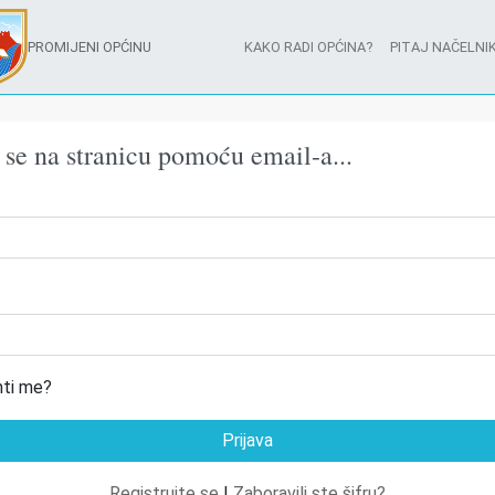
PROMIJENI OPĆINU
KAKO RADI OPĆINA?
PITAJ NAČELNIK
e se na stranicu pomoću email-a...
ti me?
Registrujte se
|
Zaboravili ste šifru?