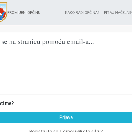
PROMIJENI OPĆINU
KAKO RADI OPĆINA?
PITAJ NAČELNIK
e se na stranicu pomoću email-a...
ti me?
Registrujte se
|
Zaboravili ste šifru?