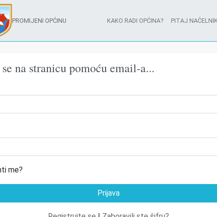
PROMIJENI OPĆINU
KAKO RADI OPĆINA?
PITAJ NAČELNIK
e se na stranicu pomoću email-a...
ti me?
Registrujte se
|
Zaboravili ste šifru?