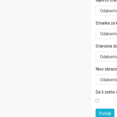
Mjesto sta
Stranka za k
Starosna d
Nivo obrazo
Da li zelit