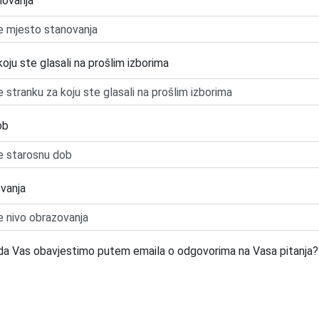
novanja
oju ste glasali na prošlim izborima
ob
vanja
e da Vas obavjestimo putem emaila o odgovorima na Vasa pitanja?