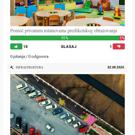
Pomoć privatnim ustanovama predškolskog obrazovanja
95%
5%
18
GLASAJ
1
0 pitanja / 0 odgovora
02.08.2024.
INFRASTRUKTURA