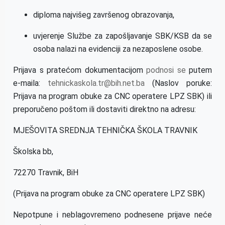
diploma najvišeg završenog obrazovanja,
uvjerenje Službe za zapošljavanje SBK/KSB da se
osoba nalazi na evidenciji za nezaposlene osobe.
Prijava s pratećom dokumentacijom
podnosi se
putem
e-maila:
tehnickaskola.tr@bih.net.ba
(Naslov poruke:
Prijava na program obuke za CNC operatere LPZ SBK) ili
preporučeno poštom ili dostaviti direktno na adresu:
MJEŠOVITA SREDNJA TEHNIČKA ŠKOLA TRAVNIK
Školska bb,
72270 Travnik, BiH
(Prijava na program obuke za CNC operatere LPZ SBK)
Nepotpune i neblagovremeno podnesene prijave neće