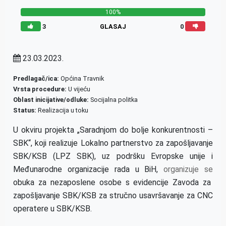
100%
3
GLASAJ
0
23.03.2023.
Predlagač/ica:
Općina Travnik
Vrsta procedure:
U vijeću
Oblast inicijative/odluke:
Socijalna politka
Status:
Realizacija u toku
U okviru
projekta „Saradnjom do bolje konkurentnosti –
SBK“, koji realizuje Lokalno partnerstvo za zapošljavanje
SBK/KSB (LPZ SBK), uz podršku Evropske unije i
Međunarodne organizacije rada u BiH,
organizuje se
obuka za nezaposlene osobe s evidencije Zavoda za
zapošljavanje SBK/KSB za stručno usavršavanje za CNC
operatere u SBK/KSB.