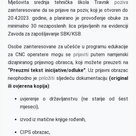
Mješovita srednja tehnička škola Travnik
poziva
zainteresovane da se prijave na poziv, koji je otvoren do
20.4.2023. godine, a planirano je provođenje obuke za
minimalno 30 nezaposlenih lica prijavljenih na evidenciji
Zavoda za zapošljavanje SBK/KSB.
Osobe zainteresovane za učešće u programu edukacije
za CNC operatere mogu se
prijaviti
putem namjenski
dizajniranog prijavnog obrasca, koji možete preuzeti na
“Preuzmi tekst inicijative/odluke”
. Uz prijavni obrazac
neophodno je
priložiti
sljedeću dokumentaciju
(
original
ili ovjerena kopija
)
:
uvjerenje o državljanstvu (ne starije od šest
mjeseci),
izvod iz matične knjige rođenih,
CIPS obrazac,