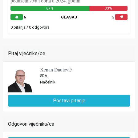
poduzetništva i obrta u 2024. godini
67%
33%
6
GLASAJ
3
0 pitanja / 0 odgovora
Pitaj vijećnike/ce
Kenan Dautović
SDA
Načelnik
Postavi pitanje
Odgovori vijećnika/ca