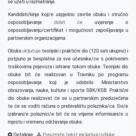
se uzeti u razmatranje.
Kandidati/kinje koji/e uspješno završe obuku i stručno
osposobljavanje
dobit će
uvjerenje o
osposobljavanju/certifikat i mogućnost zapošljavanja u
partnerskim organizacijama.
Obuka
uključuje
teorijski i praktični dio (120 sati ukupno) i
potpuno je besplatna za sve učesnike/ce s pokrivenim
troškovima prijevoza i ishrane tokom obuke. Teorijski dio
obuke bit će realizovan u Travniku po programu
osposobljavanja koji je odobrilo Ministarstvo
obrazovanja, nauke, kulture i sporta SBK/KSB. Praktični
dio obuke realizovat će se u partnerskim preduzećima
te će se voditi računa o prebivalištu polaznika/ca. Svi/e
izabrani/e polaznici/e bit će na vrijeme informisani/e o
mjestu i vremenu održavanja obuke.
Detaljnije
Preuzmite tekst inicijative/odluke