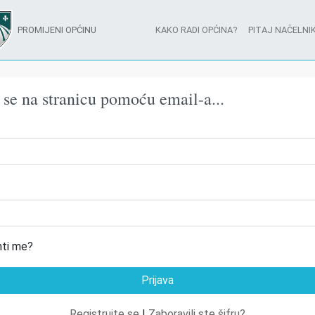
PROMIJENI OPĆINU
KAKO RADI OPĆINA?
PITAJ NAČELNIK
e se na stranicu pomoću email-a...
ti me?
Registrujte se
|
Zaboravili ste šifru?