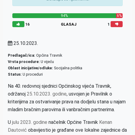
94%
6%
16
GLASAJ
1
25.10.2023.
Predlagač/ica:
Općina Travnik
Vrsta procedure:
U vijeću
Oblast inicijative/odluke:
Socijalna politka
Status:
U proceduri
Na 40. redovnoj sjednici Općinskog vijeća Travnik,
održanoj
25.10.2023. godine
, usvojen je
Pravilnik o
kriterijima za ostvarivanje prava na dodjelu stana u najam
mladim bračnim parovima ili vanbračnim partnerima.
U
julu 2023. godine
načelnik Općine Travnik
Kenan
Dautović
obavijestio je građane ove lokalne zajednice da