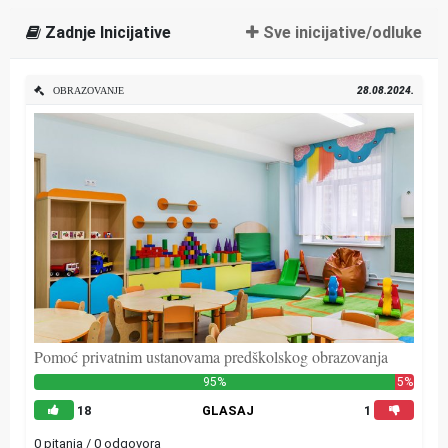
Zadnje Inicijative
Sve inicijative/odluke
28.08.2024.
OBRAZOVANJE
Pomoć privatnim ustanovama predškolskog obrazovanja
95%
5%
18
GLASAJ
1
0 pitanja / 0 odgovora