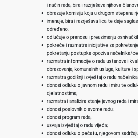
i način rada, bira i razrješava njihove članov
obrazuje komisiju koja u drugom stepenu rjes
imenuje, bira i razrješava lica te daje sagl
određeno;
odlučuje o prenosu i preuzimanju osnivački
pokreće i razmatra inicijative za pokretan
pokretanju postupka opoziva načelnika/ce
razmatra informacije o radu ustanova i kvali
obrazovanja, komunalnih usluga, kulture i s
razmatra godišnji izvještaj o radu načelnik
donosi odluku o javnom redu i miru te odl
djelatnostima;
razmatra i analizira stanje javnog reda i mira
donosi poslovnik o svome radu;
donosi program rada;
usvaja izvještaj o radu vijeća;
donosi odluku o pečatu, njegovom sadržaju