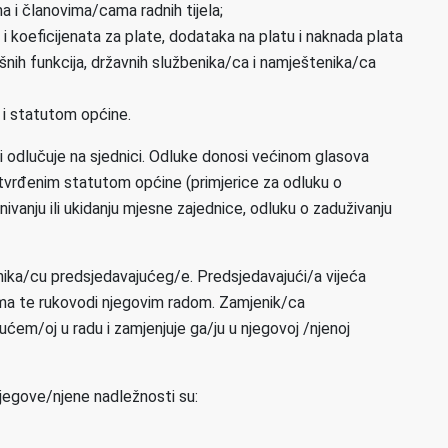
 i članovima/cama radnih tijela;
 i koeficijenata za plate, dodataka na platu i naknada plata
šnih funkcija, državnih službenika/ca i namještenika/ca
 i statutom općine.
i odlučuje na sjednici. Odluke donosi većinom glasova
 utvrđenim statutom općine (primjerice za odluku o
vanju ili ukidanju mjesne zajednice, odluku o zaduživanju
ika/cu predsjedavajućeg/e. Predsjedavajući/a vijeća
cama te rukovodi njegovim radom. Zamjenik/ca
ćem/oj u radu i zamjenjuje ga/ju u njegovoj /njenoj
 Njegove/njene nadležnosti su: