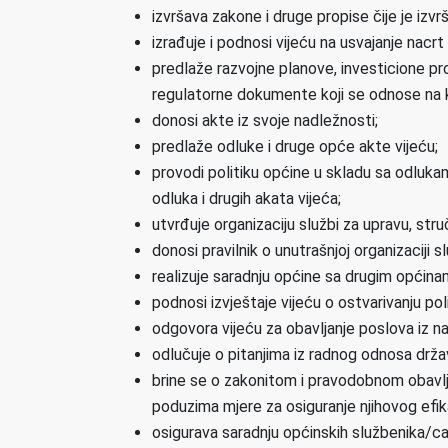
izvršava zakone i druge propise čije je izvr
izrađuje i podnosi vijeću na usvajanje nacrt 
predlaže razvojne planove, investicione pr
regulatorne dokumente koji se odnose na kor
donosi akte iz svoje nadležnosti;
predlaže odluke i druge opće akte vijeću;
provodi politiku općine u skladu sa odlukama
odluka i drugih akata vijeća;
utvrđuje organizaciju službi za upravu, struč
donosi pravilnik o unutrašnjoj organizaciji sl
realizuje saradnju općine sa drugim općin
podnosi izvještaje vijeću o ostvarivanju po
odgovora vijeću za obavljanje poslova iz 
odlučuje o pitanjima iz radnog odnosa drža
brine se o zakonitom i pravodobnom obavljan
poduzima mjere za osiguranje njihovog efik
osigurava saradnju općinskih službenika/c