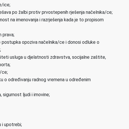
e/ice;
̌ava po žalbi protiv prvostepenih rješenja načelnika/ce;
asnost na imenovanja i razrješenja kada je to propisom
h prava;
je postupka opoziva načelnika/ce i donosi odluke o
;
teti usluga u djelatnosti zdravstva, socijalne zaštite,
porta;
a/ce;
uku o određivanju radnog vremena u određenim
, sigurnost ljudi i imovine;
 i upotrebi;