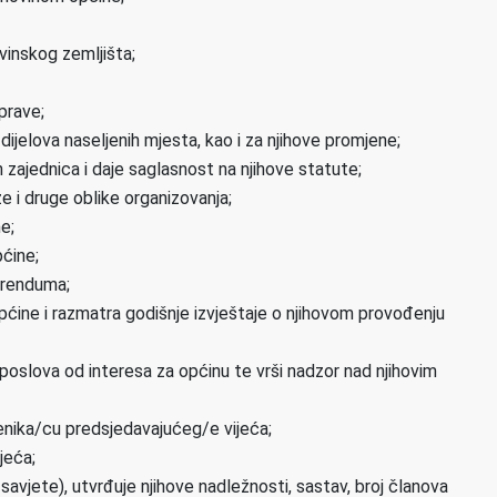
nskog zemljišta;
prave;
 i dijelova naseljenih mjesta, kao i za njihove promjene;
h zajednica i daje saglasnost na njihove statute;
e i druge oblike organizovanja;
e;
ćine;
erenduma;
pćine i razmatra godišnje izvještaje o njihovom provođenju
poslova od interesa za općinu te vrši nadzor nad njihovim
jenika/cu predsjedavajućeg/e vijeća;
jeća;
 savjete), utvrđuje njihove nadležnosti, sastav, broj članova