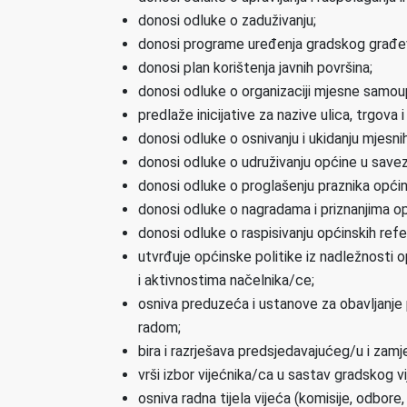
donosi odluke o zaduživanju;
donosi programe uređenja gradskog građevi
donosi plan korištenja javnih površina;
donosi odluke o organizaciji mjesne samou
predlaže inicijative za nazive ulica, trgova
donosi odluke o osnivanju i ukidanju mjesni
donosi odluke o udruživanju općine u savez
donosi odluke o proglašenju praznika općin
donosi odluke o nagradama i priznanjima op
donosi odluke o raspisivanju općinskih ref
utvrđuje općinske politike iz nadležnosti o
i aktivnostima načelnika/ce;
osniva preduzeća i ustanove za obavljanje 
radom;
bira i razrješava predsjedavajućeg/u i zam
vrši izbor vijećnika/ca u sastav gradskog vi
osniva radna tijela vijeća (komisije, odbore,