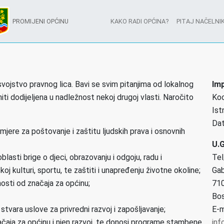
PROMIJENI OPĆINU
KAKO RADI OPĆINA?
PITAJ NAČELNIK
vojstvo pravnog lica. Bavi se svim pitanjima od lokalnog
Im
 niti dodijeljena u nadležnost nekoj drugoj vlasti. Naročito
Koo
Ist
Dat
jere za poštovanje i zaštitu ljudskih prava i osnovnih
U.G
lasti brige o djeci, obrazovanju i odgoju, radu i
Tel
ičkoj kulturi, sportu, te zaštiti i unapređenju životne okoline;
Gab
nosti od značaja za općinu;
710
Bos
tvara uslove za privredni razvoj i zapošljavanje;
E-m
ačaja za općinu i njen razvoj, te donosi programe stambene
inf