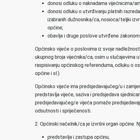
donosi odluku o naknadama vijećnicima/ama
donosi odluku o utvrđivanju platnih razreda
izabranih dužnosnika/ca, nosioca/teljki izvr
općine;
obavlja i druge poslove utvrđene zakonom
Općinsko vijeće o poslovima iz svoje nadležnost
ukupnog broja vijećnika/ca, osim u slučajevima
raspisivanju općinskog referenduma, odluku o osni
općine i sl.).
Općinsko vijeće ima predsjedavajućeg/u i zamjen
predstavlja vijeće, saziva i predsjedava sjedni
predsjedavajućeg/e vijeća pomaže predsjedavaju
odsutnosti i spriječenosti.
2. Općinski načelnik/ca je izvršni organ općine.
predstavlja i zastupa općinu;