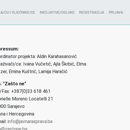
A/CU I VIJEĆNIKE/CE
INICIJATIVE/ODLUKE
REGISTRACIJA
PRIJAVA
pressum:
rdinator projekta: Aldin Karahasanović
raživači/ce: Ivana Vučetić, Ajla Škrbić, Elma
zer, Emina Kuštrić, Lamija Haračić
. "Zašto ne"
/Fax: +387(0)33 618 461
rielle Moreno Locatelli 21
00 Sarajevo
na i Hercegovina
ail:
info@javnarasprava.ba
o@zastone.ba