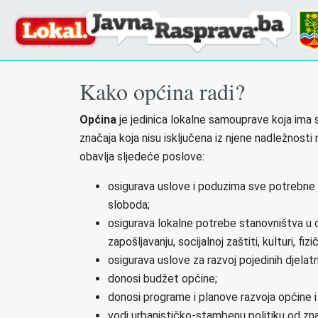
Kako općina radi?
Općina
je jedinica lokalne samouprave koja ima s
značaja koja nisu isključena iz njene nadležnosti
obavlja sljedeće poslove:
osigurava uslove i poduzima sve potrebne m
sloboda;
osigurava lokalne potrebe stanovništva u ob
zapošljavanju, socijalnoj zaštiti, kulturi, fiz
osigurava uslove za razvoj pojedinih djelat
donosi budžet općine;
donosi programe i planove razvoja općine i s
vodi urbanističko-stambenu politiku od zn