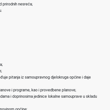
d prirodnih nesreća;
u.
a;
e;
đuje pitanja iz samoupravnog djelokruga općine i daje
 planove i programe, kao i provedbene planove;
dama i doprinosima jedinice lokalne samouprave u skladu
 imovinom općine;