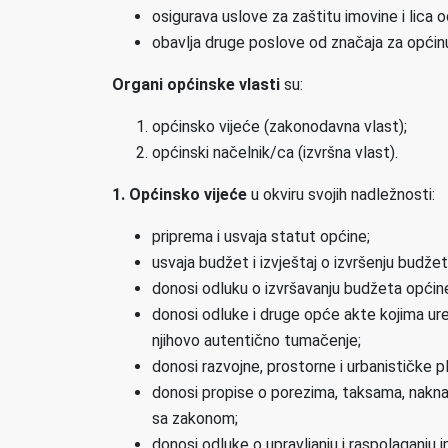
osigurava uslove za zaštitu imovine i lica o
obavlja druge poslove od značaja za općin
Organi općinske vlasti
su:
općinsko vijeće (zakonodavna vlast);
općinski načelnik/ca (izvršna vlast).
1. Općinsko vijeće
u okviru svojih nadležnosti:
priprema i usvaja statut općine;
usvaja budžet i izvještaj o izvršenju budžet
donosi odluku o izvršavanju budžeta općin
donosi odluke i druge opće akte kojima ure
njihovo autentično tumačenje;
donosi razvojne, prostorne i urbanističke
donosi propise o porezima, taksama, nakna
sa zakonom;
donosi odluke o upravljanju i raspolaganju