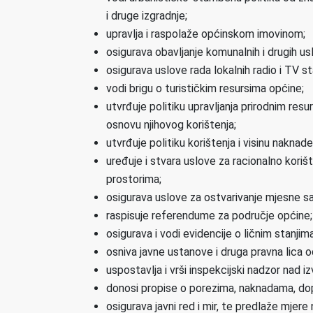
i druge izgradnje;
upravlja i raspolaže općinskom imovinom;
osigurava obavljanje komunalnih i drugih usl
osigurava uslove rada lokalnih radio i TV 
vodi brigu o turističkim resursima općine;
utvrđuje politiku upravljanja prirodnim res
osnovu njihovog korištenja;
utvrđuje politiku korištenja i visinu naknade
uređuje i stvara uslove za racionalno koriš
prostorima;
osigurava uslove za ostvarivanje mjesne 
raspisuje referendume za područje općine;
osigurava i vodi evidencije o ličnim stanjim
osniva javne ustanove i druga pravna lica o
uspostavlja i vrši inspekcijski nadzor nad i
donosi propise o porezima, naknadama, dopr
osigurava javni red i mir, te predlaže mjer