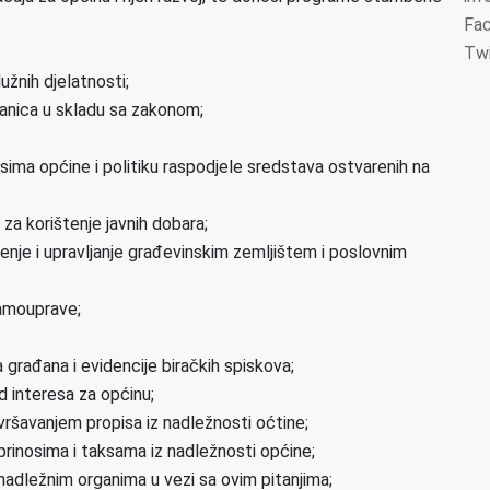
Fa
Twi
užnih djelatnosti;
stanica u skladu sa zakonom;
ursima općine i politiku raspodjele sredstava ostvarenih na
 za korištenje javnih dobara;
tenje i upravljanje građevinskim zemljištem i poslovnim
samouprave;
a građana i evidencije biračkih spiskova;
d interesa za općinu;
zvršavanjem propisa iz nadležnosti oćtine;
inosima i taksama iz nadležnosti općine;
e nadležnim organima u vezi sa ovim pitanjima;