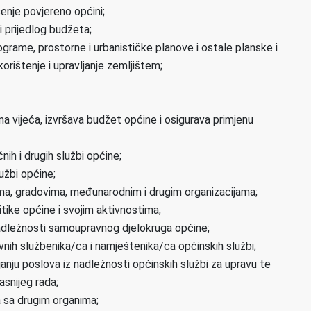
šenje povjereno općini;
i prijedlog budžeta;
ograme, prostorne i urbanističke planove i ostale planske i
ištenje i upravljanje zemljištem;
 vijeća, izvršava budžet općine i osigurava primjenu
nih i drugih službi općine;
užbi općine;
ama, gradovima, međunarodnim i drugim organizacijama;
litike općine i svojim aktivnostima;
nadležnosti samoupravnog djelokruga općine;
vnih službenika/ca i namještenika/ca općinskih službi;
ju poslova iz nadležnosti općinskih službi za upravu te
asnijeg rada;
a sa drugim organima;