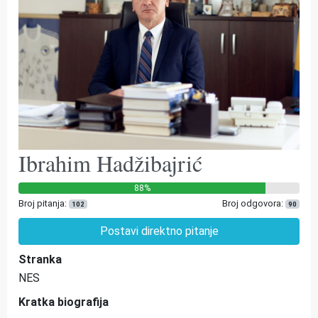
Ibrahim Hadžibajrić
88%
Broj pitanja:
Broj odgovora:
102
90
Postavi direktno pitanje
Stranka
NES
Kratka biografija