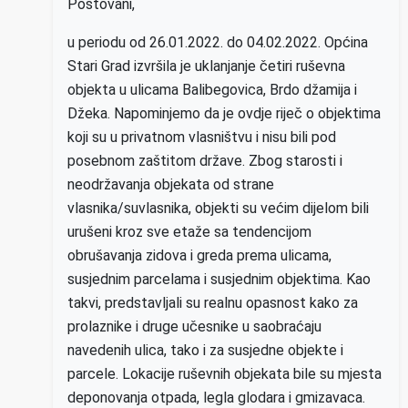
Poštovani,
u periodu od 26.01.2022. do 04.02.2022. Općina
Stari Grad izvršila je uklanjanje četiri ruševna
objekta u ulicama Balibegovica, Brdo džamija i
Džeka. Napominjemo da je ovdje riječ o objektima
koji su u privatnom vlasništvu i nisu bili pod
posebnom zaštitom države. Zbog starosti i
neodržavanja objekata od strane
vlasnika/suvlasnika, objekti su većim dijelom bili
urušeni kroz sve etaže sa tendencijom
obrušavanja zidova i greda prema ulicama,
susjednim parcelama i susjednim objektima. Kao
takvi, predstavljali su realnu opasnost kako za
prolaznike i druge učesnike u saobraćaju
navedenih ulica, tako i za susjedne objekte i
parcele. Lokacije ruševnih objekata bile su mjesta
deponovanja otpada, legla glodara i gmizavaca.