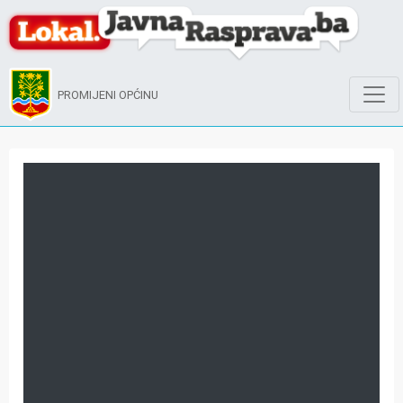
PROMIJENI OPĆINU