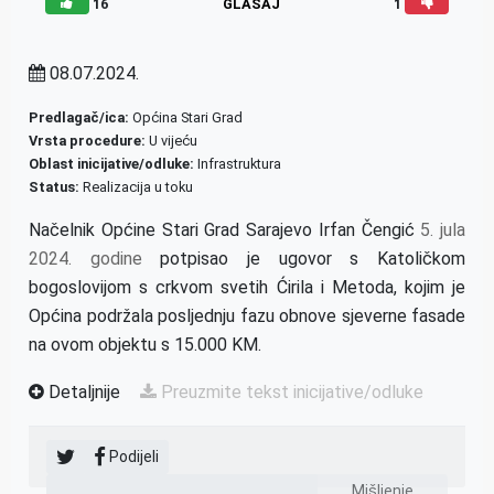
16
GLASAJ
1
08.07.2024.
Predlagač/ica:
Općina Stari Grad
Vrsta procedure:
U vijeću
Oblast inicijative/odluke:
Infrastruktura
Status:
Realizacija u toku
Načelnik Općine Stari Grad Sarajevo Irfan Čengić
5. jula
2024. godine
potpisao je ugovor s Katoličkom
bogoslovijom s crkvom svetih Ćirila i Metoda, kojim je
Općina podržala posljednju fazu obnove sjeverne fasade
na ovom objektu s 15.000 KM.
Detaljnije
Preuzmite tekst inicijative/odluke
Podijeli
Mišljenje