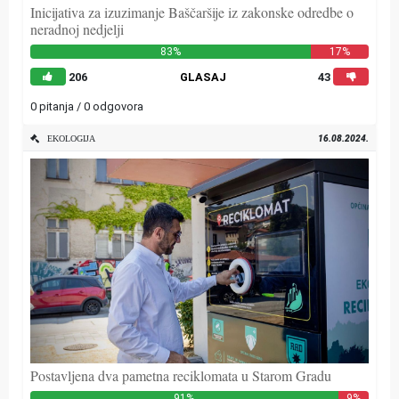
Inicijativa za izuzimanje Baščaršije iz zakonske odredbe o
neradnoj nedjelji
83%
17%
206
GLASAJ
43
0 pitanja / 0 odgovora
16.08.2024.
EKOLOGIJA
Postavljena dva pametna reciklomata u Starom Gradu
91%
9%