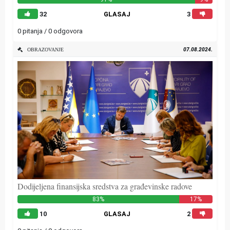
32
GLASAJ
3
0 pitanja / 0 odgovora
07.08.2024.
OBRAZOVANJE
Dodijeljena finansijska sredstva za građevinske radove
83%
17%
10
GLASAJ
2