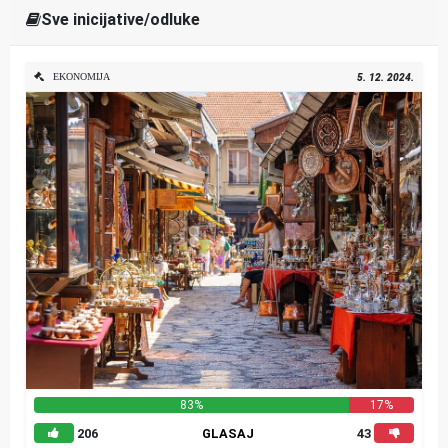
Sve inicijative/odluke
EKONOMIJA
5. 12. 2024.
83%
17%
206
GLASAJ
43