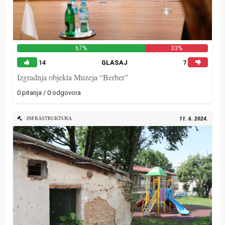
67%
33%
14
GLASAJ
7
Izgradnja objekta Muzeja “Berber”
0 pitanja / 0 odgovora
INFRASTRUKTURA
11. 6. 2024.