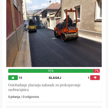
93%
7%
13
GLASAJ
1
Oslobađanje plaćanja naknade za prokopavanje
saobraćajnica
0 pitanja / 0 odgovora