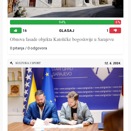
94%
6%
16
GLASAJ
1
Obnova fasade objekta Katoličke bogoslovije u Sarajevu
0 pitanja / 0 odgovora
KULTURA I SPORT
12. 6. 2024.