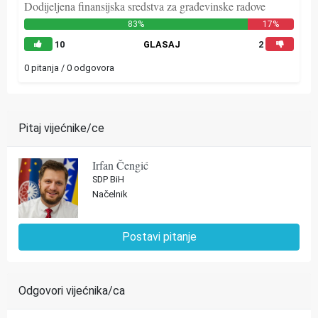
Dodijeljena finansijska sredstva za građevinske radove
83%
17%
10
GLASAJ
2
0 pitanja / 0 odgovora
Pitaj vijećnike/ce
Irfan Čengić
SDP BiH
Načelnik
Postavi pitanje
Odgovori vijećnika/ca