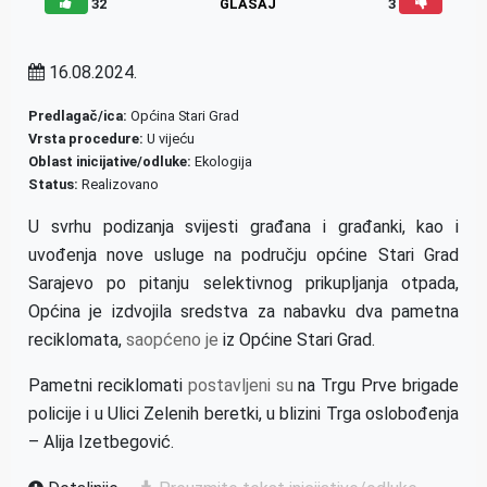
32
GLASAJ
3
16.08.2024.
Predlagač/ica:
Općina Stari Grad
Vrsta procedure:
U vijeću
Oblast inicijative/odluke:
Ekologija
Status:
Realizovano
U svrhu podizanja svijesti građana i građanki, kao i
uvođenja nove usluge na području općine Stari Grad
Sarajevo po pitanju selektivnog prikupljanja otpada,
Općina je izdvojila sredstva za nabavku dva pametna
reciklomata,
saopćeno je
iz Općine Stari Grad.
Pametni reciklomati
postavljeni su
na Trgu Prve brigade
policije i u Ulici Zelenih beretki, u blizini Trga oslobođenja
– Alija Izetbegović.