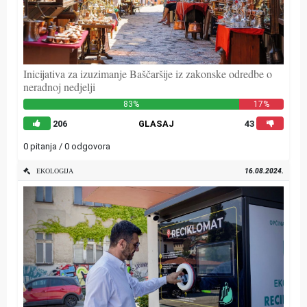
Inicijativa za izuzimanje Baščaršije iz zakonske odredbe o
neradnoj nedjelji
83%
17%
206
GLASAJ
43
0 pitanja / 0 odgovora
16.08.2024.
EKOLOGIJA