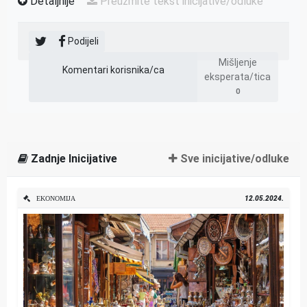
Detaljnije
Preuzmite tekst inicijative/odluke
Podijeli
Mišljenje
Komentari korisnika/ca
eksperata/tica
0
Zadnje Inicijative
Sve inicijative/odluke
12.05.2024.
EKONOMIJA