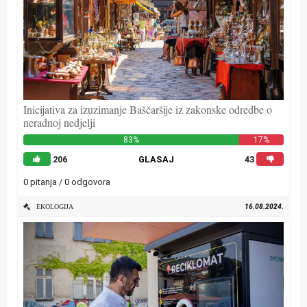
Inicijativa za izuzimanje Baščaršije iz zakonske odredbe o
neradnoj nedjelji
83%
17%
206
GLASAJ
43
0 pitanja / 0 odgovora
16.08.2024.
EKOLOGIJA