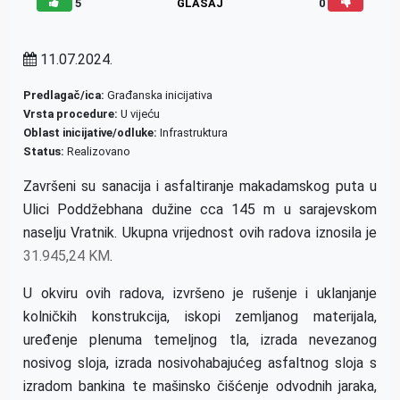
5
GLASAJ
0
11.07.2024.
Predlagač/ica:
Građanska inicijativa
Vrsta procedure:
U vijeću
Oblast inicijative/odluke:
Infrastruktura
Status:
Realizovano
Završeni su sanacija i asfaltiranje makadamskog puta u
Ulici Poddžebhana dužine cca 145 m u sarajevskom
naselju Vratnik. Ukupna vrijednost ovih radova iznosila je
31.945,24 KM
.
U okviru ovih radova, izvršeno je rušenje i uklanjanje
kolničkih konstrukcija, iskopi zemljanog materijala,
uređenje plenuma temeljnog tla, izrada nevezanog
nosivog sloja, izrada nosivohabajućeg asfaltnog sloja s
izradom bankina te mašinsko čišćenje odvodnih jaraka,