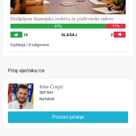
Dodijeljena finansijska sredstva za građevinske radove
83%
17%
10
GLASAJ
2
0 pitanja / 0 odgovora
Pitaj vijećnike/ce
Irfan Čengić
SDP BiH
Načelnik
Postavi pitanje