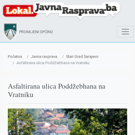
PROMIJENI OPĆINU
Početna
Javna rasprava
Stari Grad Sarajevo
Asfaltirana ulica Poddžebhana na Vratniku
Asfaltirana ulica Poddžebhana na
Vratniku