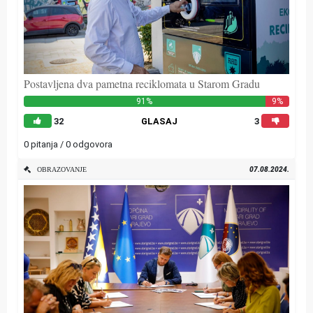
Postavljena dva pametna reciklomata u Starom Gradu
91%
9%
32
GLASAJ
3
0 pitanja / 0 odgovora
07.08.2024.
OBRAZOVANJE