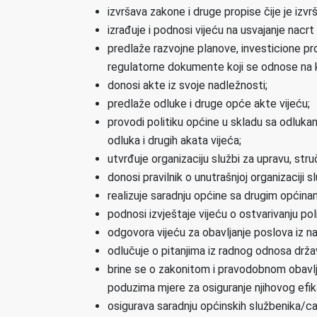
izvršava zakone i druge propise čije je izvr
izrađuje i podnosi vijeću na usvajanje nacrt 
predlaže razvojne planove, investicione pr
regulatorne dokumente koji se odnose na kor
donosi akte iz svoje nadležnosti;
predlaže odluke i druge opće akte vijeću;
provodi politiku općine u skladu sa odlukama
odluka i drugih akata vijeća;
utvrđuje organizaciju službi za upravu, struč
donosi pravilnik o unutrašnjoj organizaciji sl
realizuje saradnju općine sa drugim općin
podnosi izvještaje vijeću o ostvarivanju po
odgovora vijeću za obavljanje poslova iz 
odlučuje o pitanjima iz radnog odnosa drža
brine se o zakonitom i pravodobnom obavljan
poduzima mjere za osiguranje njihovog efik
osigurava saradnju općinskih službenika/c