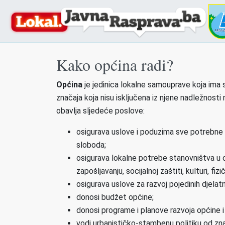
Kako općina radi?
Općina
je jedinica lokalne samouprave koja ima s
značaja koja nisu isključena iz njene nadležnosti
obavlja sljedeće poslove:
osigurava uslove i poduzima sve potrebne m
sloboda;
osigurava lokalne potrebe stanovništva u ob
zapošljavanju, socijalnoj zaštiti, kulturi, fiz
osigurava uslove za razvoj pojedinih djelat
donosi budžet općine;
donosi programe i planove razvoja općine i s
vodi urbanističko-stambenu politiku od zn