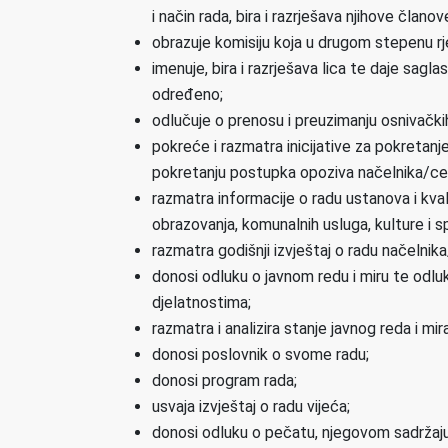
i način rada, bira i razrješava njihove članov
obrazuje komisiju koja u drugom stepenu rjes
imenuje, bira i razrješava lica te daje sagl
određeno;
odlučuje o prenosu i preuzimanju osnivački
pokreće i razmatra inicijative za pokretan
pokretanju postupka opoziva načelnika/ce
razmatra informacije o radu ustanova i kvali
obrazovanja, komunalnih usluga, kulture i s
razmatra godišnji izvještaj o radu načelnik
donosi odluku o javnom redu i miru te odl
djelatnostima;
razmatra i analizira stanje javnog reda i mira
donosi poslovnik o svome radu;
donosi program rada;
usvaja izvještaj o radu vijeća;
donosi odluku o pečatu, njegovom sadržaju