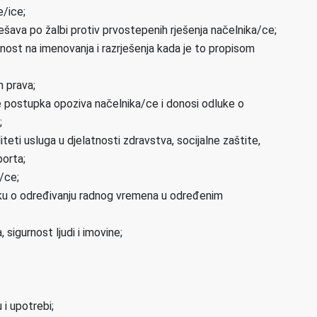
e/ice;
̌ava po žalbi protiv prvostepenih rješenja načelnika/ce;
asnost na imenovanja i razrješenja kada je to propisom
h prava;
je postupka opoziva načelnika/ce i donosi odluke o
;
teti usluga u djelatnosti zdravstva, socijalne zaštite,
porta;
a/ce;
uku o određivanju radnog vremena u određenim
, sigurnost ljudi i imovine;
 i upotrebi;