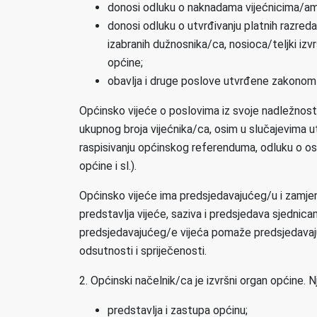
donosi odluku o naknadama vijećnicima/ama
donosi odluku o utvrđivanju platnih razreda
izabranih dužnosnika/ca, nosioca/teljki izvr
općine;
obavlja i druge poslove utvrđene zakonom
Općinsko vijeće o poslovima iz svoje nadležnost
ukupnog broja vijećnika/ca, osim u slučajevima
raspisivanju općinskog referenduma, odluku o osni
općine i sl.).
Općinsko vijeće ima predsjedavajućeg/u i zamjen
predstavlja vijeće, saziva i predsjedava sjedni
predsjedavajućeg/e vijeća pomaže predsjedavaju
odsutnosti i spriječenosti.
2. Općinski načelnik/ca je izvršni organ općine.
predstavlja i zastupa općinu;