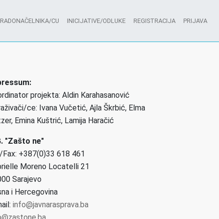
GRADONAČELNIKA/CU
INICIJATIVE/ODLUKE
REGISTRACIJA
PRIJAVA
pressum:
rdinator projekta: Aldin Karahasanović
raživači/ce: Ivana Vučetić, Ajla Škrbić, Elma
zer, Emina Kuštrić, Lamija Haračić
. "Zašto ne"
/Fax: +387(0)33 618 461
rielle Moreno Locatelli 21
00 Sarajevo
na i Hercegovina
ail:
info@javnarasprava.ba
o@zastone.ba