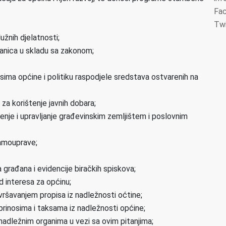
Fa
Twi
užnih djelatnosti;
stanica u skladu sa zakonom;
ursima općine i politiku raspodjele sredstava ostvarenih na
 za korištenje javnih dobara;
tenje i upravljanje građevinskim zemljištem i poslovnim
samouprave;
a građana i evidencije biračkih spiskova;
d interesa za općinu;
zvršavanjem propisa iz nadležnosti oćtine;
inosima i taksama iz nadležnosti općine;
e nadležnim organima u vezi sa ovim pitanjima;