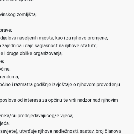
nskog zemljišta;
prave;
 i dijelova naseljenih mjesta, kao i za njihove promjene;
h zajednica i daje saglasnost na njihove statute;
e i druge oblike organizovanja;
e;
ćine;
erenduma;
pćine i razmatra godišnje izvještaje o njihovom provođenju
poslova od interesa za općinu te vrši nadzor nad njihovim
jenika/cu predsjedavajućeg/e vijeća;
jeća;
 savjete), utvrđuje njihove nadležnosti, sastav, broj članova