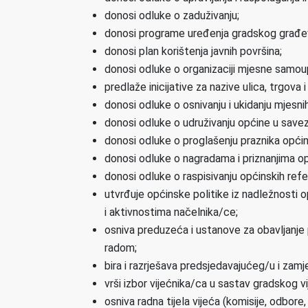
donosi odluke o zaduživanju;
donosi programe uređenja gradskog građevi
donosi plan korištenja javnih površina;
donosi odluke o organizaciji mjesne samou
predlaže inicijative za nazive ulica, trgova
donosi odluke o osnivanju i ukidanju mjesni
donosi odluke o udruživanju općine u savez
donosi odluke o proglašenju praznika općin
donosi odluke o nagradama i priznanjima op
donosi odluke o raspisivanju općinskih ref
utvrđuje općinske politike iz nadležnosti o
i aktivnostima načelnika/ce;
osniva preduzeća i ustanove za obavljanje 
radom;
bira i razrješava predsjedavajućeg/u i zam
vrši izbor vijećnika/ca u sastav gradskog vi
osniva radna tijela vijeća (komisije, odbore,