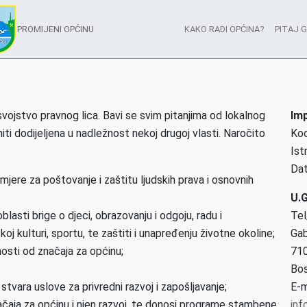
PROMIJENI OPĆINU
KAKO RADI OPĆINA?
PITAJ 
vojstvo pravnog lica. Bavi se svim pitanjima od lokalnog
Im
 niti dodijeljena u nadležnost nekoj drugoj vlasti. Naročito
Koo
Ist
Dat
jere za poštovanje i zaštitu ljudskih prava i osnovnih
U.G
lasti brige o djeci, obrazovanju i odgoju, radu i
Tel
ičkoj kulturi, sportu, te zaštiti i unapređenju životne okoline;
Gab
nosti od značaja za općinu;
710
Bos
tvara uslove za privredni razvoj i zapošljavanje;
E-m
ačaja za općinu i njen razvoj, te donosi programe stambene
inf