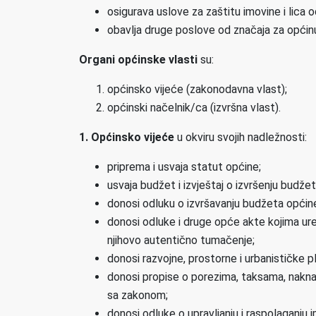
osigurava uslove za zaštitu imovine i lica o
obavlja druge poslove od značaja za općin
Organi općinske vlasti
su:
općinsko vijeće (zakonodavna vlast);
općinski načelnik/ca (izvršna vlast).
1. Općinsko vijeće
u okviru svojih nadležnosti:
priprema i usvaja statut općine;
usvaja budžet i izvještaj o izvršenju budžet
donosi odluku o izvršavanju budžeta općin
donosi odluke i druge opće akte kojima ure
njihovo autentično tumačenje;
donosi razvojne, prostorne i urbanističke
donosi propise o porezima, taksama, nakna
sa zakonom;
donosi odluke o upravljanju i raspolaganju