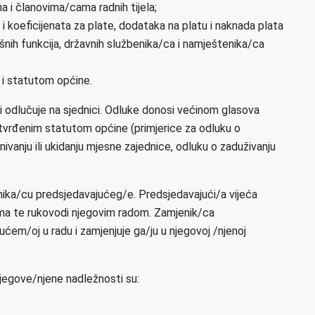
 i članovima/cama radnih tijela;
 i koeficijenata za plate, dodataka na platu i naknada plata
šnih funkcija, državnih službenika/ca i namještenika/ca
 i statutom općine.
i odlučuje na sjednici. Odluke donosi većinom glasova
 utvrđenim statutom općine (primjerice za odluku o
vanju ili ukidanju mjesne zajednice, odluku o zaduživanju
ika/cu predsjedavajućeg/e. Predsjedavajući/a vijeća
cama te rukovodi njegovim radom. Zamjenik/ca
ćem/oj u radu i zamjenjuje ga/ju u njegovoj /njenoj
 Njegove/njene nadležnosti su: