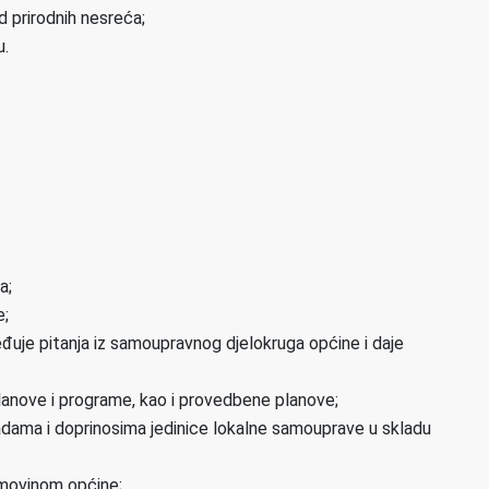
d prirodnih nesreća;
u.
a;
e;
đuje pitanja iz samoupravnog djelokruga općine i daje
 planove i programe, kao i provedbene planove;
dama i doprinosima jedinice lokalne samouprave u skladu
 imovinom općine;