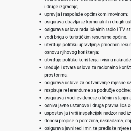
i druge izgradnje;
upravlja i raspolaže općinskom imovinom;
osigurava obavljanje komunalnih i drugih usl
osigurava uslove rada lokalnih radio i TV 
vodi brigu o turističkim resursima općine;
utvrđuje politiku upravljanja prirodnim res
osnovu njihovog korištenja;
utvrđuje politiku korištenja i visinu naknade
uređuje i stvara uslove za racionalno koriš
prostorima;
osigurava uslove za ostvarivanje mjesne 
raspisuje referendume za područje općine;
osigurava i vodi evidencije o ličnim stanjim
osniva javne ustanove i druga pravna lica o
uspostavlja i vrši inspekcijski nadzor nad i
donosi propise o porezima, naknadama, dopr
osigurava javni red i mir, te predlaže mjer