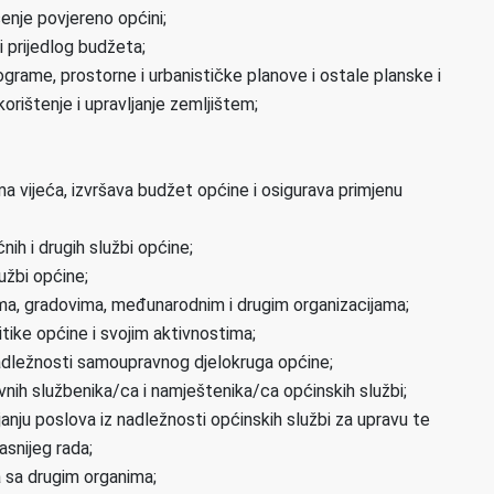
šenje povjereno općini;
i prijedlog budžeta;
ograme, prostorne i urbanističke planove i ostale planske i
ištenje i upravljanje zemljištem;
 vijeća, izvršava budžet općine i osigurava primjenu
nih i drugih službi općine;
užbi općine;
ama, gradovima, međunarodnim i drugim organizacijama;
litike općine i svojim aktivnostima;
nadležnosti samoupravnog djelokruga općine;
vnih službenika/ca i namještenika/ca općinskih službi;
ju poslova iz nadležnosti općinskih službi za upravu te
asnijeg rada;
a sa drugim organima;