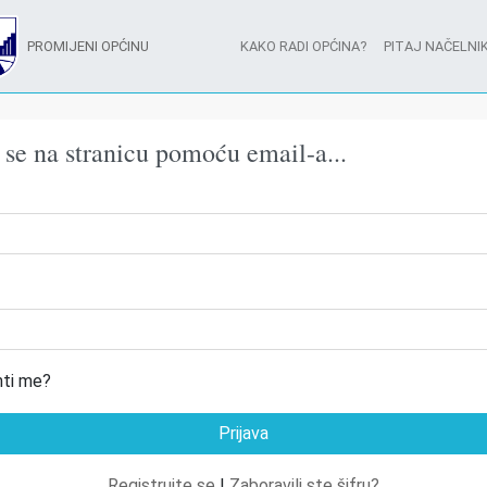
PROMIJENI OPĆINU
KAKO RADI OPĆINA?
PITAJ NAČELNIK
e se na stranicu pomoću email-a...
ti me?
Registrujte se
|
Zaboravili ste šifru?