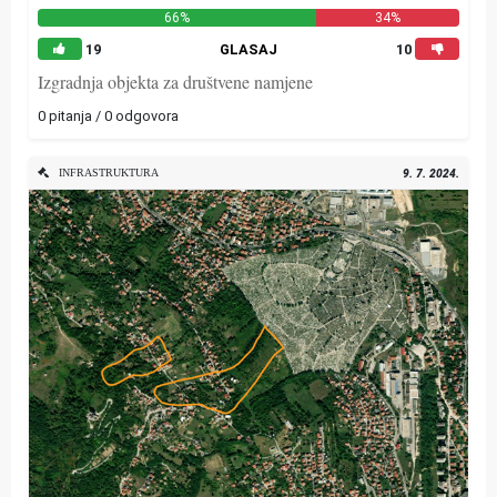
66%
34%
19
GLASAJ
10
Izgradnja objekta za društvene namjene
0 pitanja / 0 odgovora
INFRASTRUKTURA
9. 7. 2024.