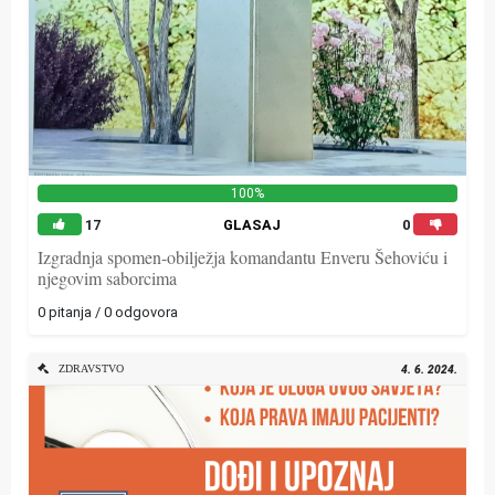
100%
17
GLASAJ
0
Izgradnja spomen-obilježja komandantu Enveru Šehoviću i
njegovim saborcima
0 pitanja / 0 odgovora
ZDRAVSTVO
4. 6. 2024.