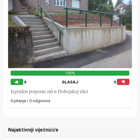
100%
8
GLASAJ
0
Izgrađen potporni zid u Dobojskoj ulici
0 pitanja / 0 odgovora
Najaktivniji vijećnici/e