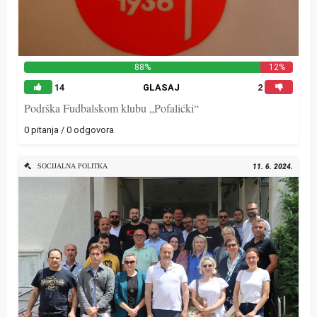
88%
12%
14
GLASAJ
2
Podrška Fudbalskom klubu „Pofalićki“
0 pitanja / 0 odgovora
SOCIJALNA POLITKA
11. 6. 2024.