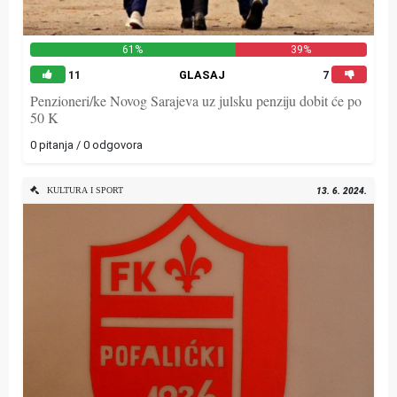
61%
39%
11
GLASAJ
7
Penzioneri/ke Novog Sarajeva uz julsku penziju dobit će po
50 K
0 pitanja / 0 odgovora
KULTURA I SPORT
13. 6. 2024.