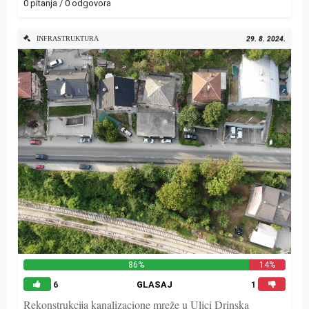
0 pitanja / 0 odgovora
INFRASTRUKTURA
29. 8. 2024.
86%
14%
6
GLASAJ
1
Rekonstrukcija kanalizacione mreže u Ulici Drinska