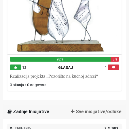
92%
8%
12
GLASAJ
1
Realizacija projekta „Pozorište na kućnoj adresi“
0 pitanja / 0 odgovora
Zadnje Inicijative
Sve inicijative/odluke
EKOLOGIJA
9. 9. 2024.