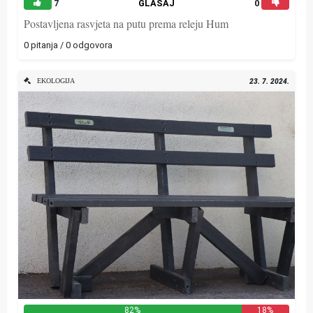
7
GLASAJ
0
Postavljena rasvjeta na putu prema releju Hum
0 pitanja / 0 odgovora
EKOLOGIJA
23. 7. 2024.
82%
18%