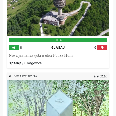
100%
8
GLASAJ
0
Nova javna rasvjeta u ulici Put za Hum
0 pitanja / 0 odgovora
INFRASTRUKTURA
6. 6. 2024.