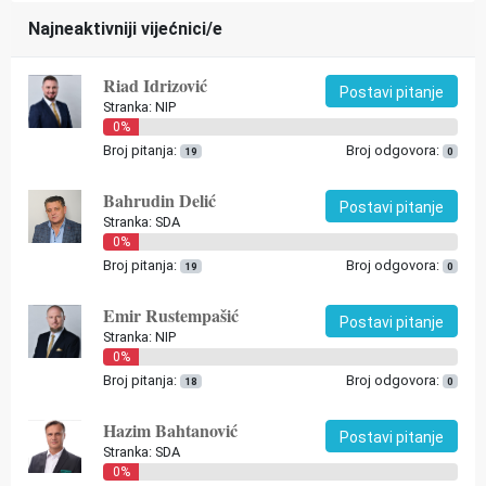
Najneaktivniji vijećnici/e
Riad Idrizović
Postavi pitanje
Stranka: NIP
0%
Broj pitanja:
Broj odgovora:
19
0
Bahrudin Delić
Postavi pitanje
Stranka: SDA
0%
Broj pitanja:
Broj odgovora:
19
0
Emir Rustempašić
Postavi pitanje
Stranka: NIP
0%
Broj pitanja:
Broj odgovora:
18
0
Hazim Bahtanović
Postavi pitanje
Stranka: SDA
0%