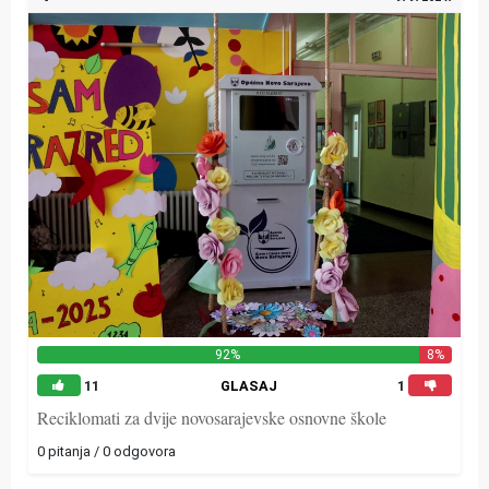
92%
8%
11
GLASAJ
1
Reciklomati za dvije novosarajevske osnovne škole
0 pitanja / 0 odgovora