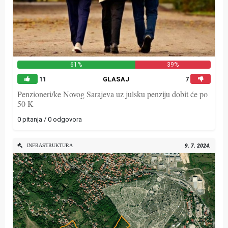
61%
39%
11
GLASAJ
7
Penzioneri/ke Novog Sarajeva uz julsku penziju dobit će po
50 K
0 pitanja / 0 odgovora
INFRASTRUKTURA
9. 7. 2024.