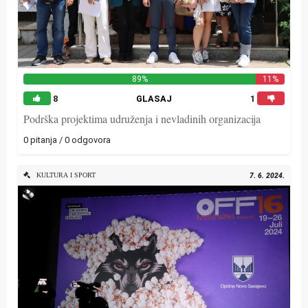
89%
11%
8
GLASAJ
1
Podrška projektima udruženja i nevladinih organizacija
0 pitanja / 0 odgovora
KULTURA I SPORT
7. 6. 2024.