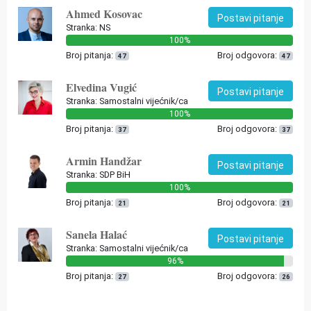
Ahmed Kosovac
Postavi pitanje
Stranka: NS
100%
Broj pitanja:
Broj odgovora:
47
47
Elvedina Vugić
Postavi pitanje
Stranka: Samostalni vijećnik/ca
100%
Broj pitanja:
Broj odgovora:
37
37
Armin Handžar
Postavi pitanje
Stranka: SDP BiH
100%
Broj pitanja:
Broj odgovora:
21
21
Sanela Halać
Postavi pitanje
Stranka: Samostalni vijećnik/ca
96%
Broj pitanja:
Broj odgovora:
27
26