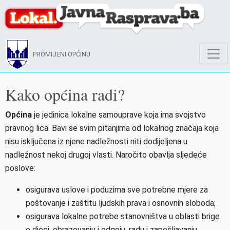
PROMIJENI OPĆINU
Kako općina radi?
Općina
je jedinica lokalne samouprave koja ima svojstvo
pravnog lica. Bavi se svim pitanjima od lokalnog značaja koja
nisu isključena iz njene nadležnosti niti dodijeljena u
nadležnost nekoj drugoj vlasti. Naročito obavlja sljedeće
poslove:
osigurava uslove i poduzima sve potrebne mjere za
poštovanje i zaštitu ljudskih prava i osnovnih sloboda;
osigurava lokalne potrebe stanovništva u oblasti brige
o djeci, obrazovanju i odgoju, radu i zapošljavanju,