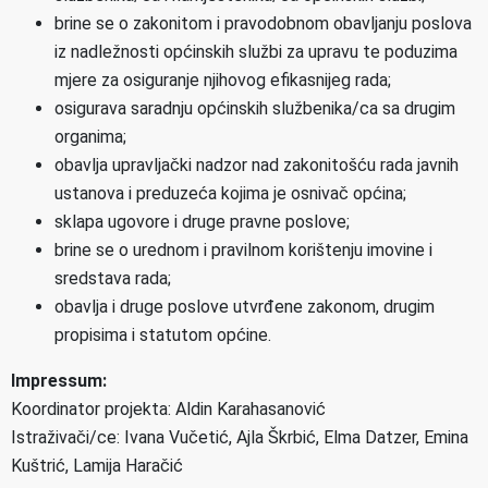
brine se o zakonitom i pravodobnom obavljanju poslova
iz nadležnosti općinskih službi za upravu te poduzima
mjere za osiguranje njihovog efikasnijeg rada;
osigurava saradnju općinskih službenika/ca sa drugim
organima;
obavlja upravljački nadzor nad zakonitošću rada javnih
ustanova i preduzeća kojima je osnivač općina;
sklapa ugovore i druge pravne poslove;
brine se o urednom i pravilnom korištenju imovine i
sredstava rada;
obavlja i druge poslove utvrđene zakonom, drugim
propisima i statutom općine.
Impressum:
Koordinator projekta: Aldin Karahasanović
Istraživači/ce: Ivana Vučetić, Ajla Škrbić, Elma Datzer, Emina
Kuštrić, Lamija Haračić