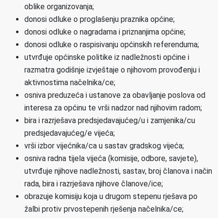
oblike organizovanja;
donosi odluke o proglašenju praznika općine;
donosi odluke o nagradama i priznanjima općine;
donosi odluke o raspisivanju općinskih referenduma;
utvrđuje općinske politike iz nadležnosti općine i
razmatra godišnje izvještaje o njihovom provođenju i
aktivnostima načelnika/ce;
osniva preduzeća i ustanove za obavljanje poslova od
interesa za općinu te vrši nadzor nad njihovim radom;
bira i razrješava predsjedavajućeg/u i zamjenika/cu
predsjedavajućeg/e vijeća;
vrši izbor vijećnika/ca u sastav gradskog vijeća;
osniva radna tijela vijeća (komisije, odbore, savjete),
utvrđuje njihove nadležnosti, sastav, broj članova i način
rada, bira i razrješava njihove članove/ice;
obrazuje komisiju koja u drugom stepenu rješava po
žalbi protiv prvostepenih rješenja načelnika/ce;