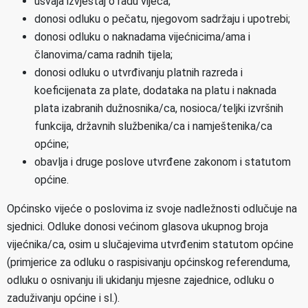
usvaja izvještaj o radu vijeća;
donosi odluku o pečatu, njegovom sadržaju i upotrebi;
donosi odluku o naknadama vijećnicima/ama i
članovima/cama radnih tijela;
donosi odluku o utvrđivanju platnih razreda i
koeficijenata za plate, dodataka na platu i naknada
plata izabranih dužnosnika/ca, nosioca/teljki izvršnih
funkcija, državnih službenika/ca i namještenika/ca
općine;
obavlja i druge poslove utvrđene zakonom i statutom
općine.
Općinsko vijeće o poslovima iz svoje nadležnosti odlučuje na
sjednici. Odluke donosi većinom glasova ukupnog broja
vijećnika/ca, osim u slučajevima utvrđenim statutom općine
(primjerice za odluku o raspisivanju općinskog referenduma,
odluku o osnivanju ili ukidanju mjesne zajednice, odluku o
zaduživanju općine i sl.).