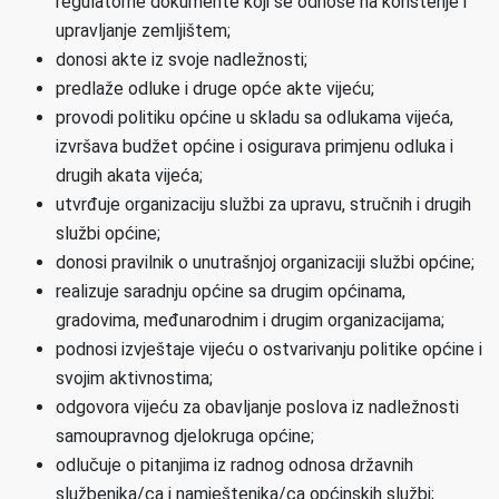
regulatorne dokumente koji se odnose na korištenje i
upravljanje zemljištem;
donosi akte iz svoje nadležnosti;
predlaže odluke i druge opće akte vijeću;
provodi politiku općine u skladu sa odlukama vijeća,
izvršava budžet općine i osigurava primjenu odluka i
drugih akata vijeća;
utvrđuje organizaciju službi za upravu, stručnih i drugih
službi općine;
donosi pravilnik o unutrašnjoj organizaciji službi općine;
realizuje saradnju općine sa drugim općinama,
gradovima, međunarodnim i drugim organizacijama;
podnosi izvještaje vijeću o ostvarivanju politike općine i
svojim aktivnostima;
odgovora vijeću za obavljanje poslova iz nadležnosti
samoupravnog djelokruga općine;
odlučuje o pitanjima iz radnog odnosa državnih
službenika/ca i namještenika/ca općinskih službi;