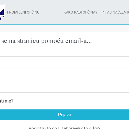
PROMIJENI OPĆINU
KAKO RADI OPĆINA?
PITAJ NAČELNIK
e se na stranicu pomoću email-a...
ti me?
Registrujte se
|
Zaboravili ste šifru?