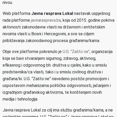
nivou.
Web platforma
Javna rasprava Lokal
nastavak uspješnog
rada platforme
javnarasprava.ba
, koja od 2015. godine pokriva
aktivnosti zakonodavne vlasti na državnom i entitetskim
nivoima vlasti u Bosni i Hercegovini, a sve sa ciljem
približavanja zakonodavnog procesa građanima/kama.
Obje ove platforme pokrenulo je
U.G. "Zašto ne"
, organizacija
koja se bavi stvaranjem sigurnog, zdravog, aktivnog,
efikasnog i odgovornog bh. društva u cjelini, kako u smislu
predstavnika/ca vlasti, tako i u smislu civilnog društva i
građana/ki. U.G. “Zašto ne” navedeno postiže promocijom i
uspostavom mehanizama političke odgovornosti, jačanjem i
izgradnjom građanskog aktivizma, te korištenjem novih
medija i tehnologija.
Javna rasprava Lokal za cilj ima službu građanima/kama, a ne
općinskim organima. U.G. “Zašto ne“ i Javna rasprava Lokal ne