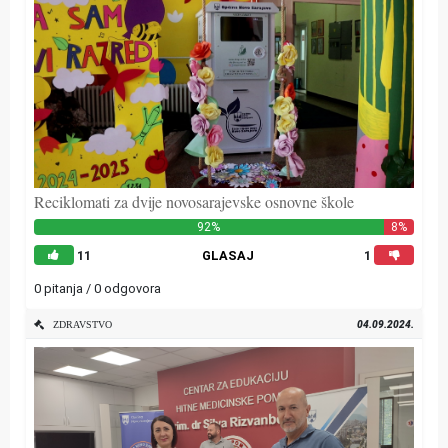
Reciklomati za dvije novosarajevske osnovne škole
92%
8%
11
GLASAJ
1
0 pitanja / 0 odgovora
04.09.2024.
ZDRAVSTVO