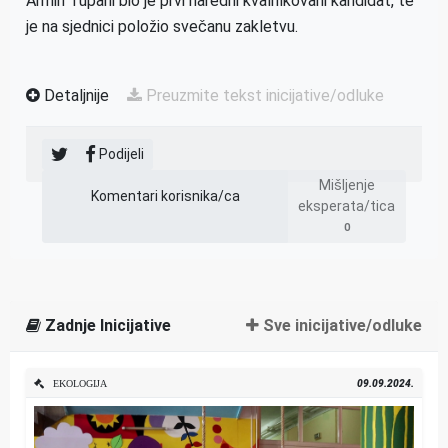
Armin Tupani bio je prvi naredni kvalifikovani kandidat, te
je na sjednici položio svečanu zakletvu.
Detaljnije
Preuzmite tekst inicijative/odluke
Podijeli
Mišljenje
Komentari korisnika/ca
eksperata/tica
0
Zadnje Inicijative
Sve inicijative/odluke
09.09.2024.
EKOLOGIJA