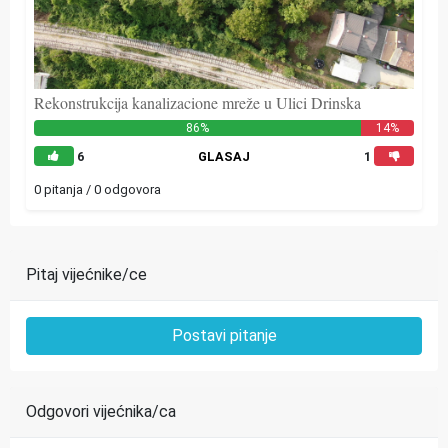
Rekonstrukcija kanalizacione mreže u Ulici Drinska
86%
14%
6
GLASAJ
1
0 pitanja / 0 odgovora
Pitaj vijećnike/ce
Postavi pitanje
Odgovori vijećnika/ca