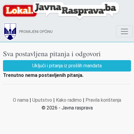
PROMIJENI OPĆINU
Sva postavljena pitanja i odgovori
Uključi i pitanja iz prošlih mandata
Trenutno nema postavljenih pitanja.
O nama
|
Uputstvo
|
Kako radimo
|
Pravila korištenja
© 2026 - Javna rasprava