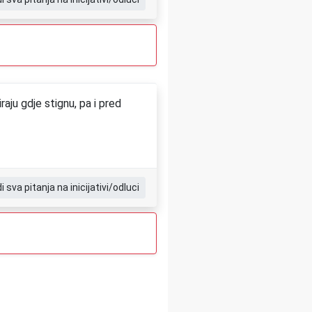
aju gdje stignu, pa i pred
di sva pitanja na inicijativi/odluci