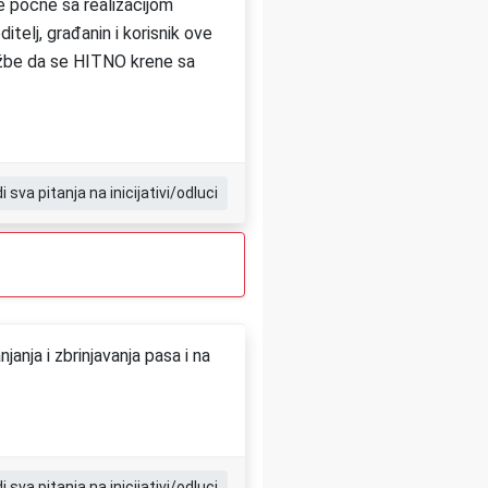
se počne sa realizacijom
itelj, građanin i korisnik ove
užbe da se HITNO krene sa
di sva pitanja na inicijativi/odluci
nja i zbrinjavanja pasa i na
di sva pitanja na inicijativi/odluci