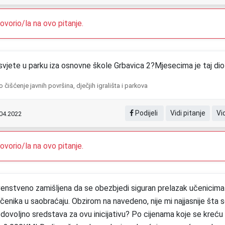
vorio/la na ovo pitanje.
svjete u parku iza osnovne škole Grbavica 2?Mjesecima je taj dio
o čišćenje javnih površina, dječjih igrališta i parkova
Podijeli
Vidi pitanje
Vi
.04.2022
vorio/la na ovo pitanje.
prvenstveno zamišljena da se obezbjedi siguran prelazak učenicim
čenika u saobraćaju. Obzirom na navedeno, nije mi najjasnije šta 
a dovoljno sredstava za ovu inicijativu? Po cijenama koje se kreću