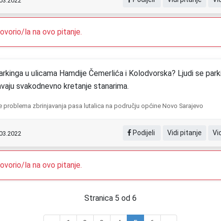
.03.2022
vorio/la na ovo pitanje.
arkinga u ulicama Hamdije Čemerlića i Kolodvorska? Ljudi se parkir
aju svakodnevno kretanje stanarima.
e problema zbrinjavanja pasa lutalica na području općine Novo Sarajevo
Podijeli
Vidi pitanje
Vi
.03.2022
vorio/la na ovo pitanje.
Stranica 5 od 6