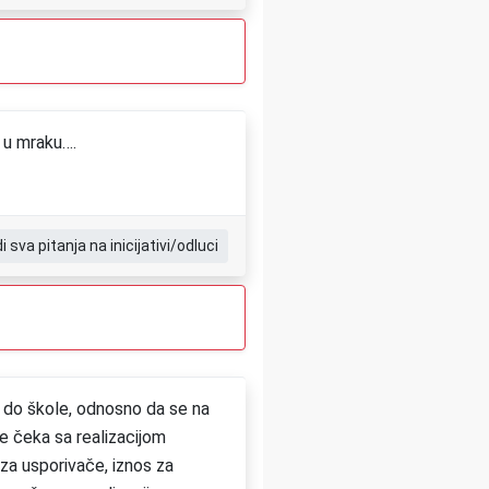
 u mraku….
di sva pitanja na inicijativi/odluci
a do škole, odnosno da se na
se čeka sa realizacijom
 za usporivače, iznos za