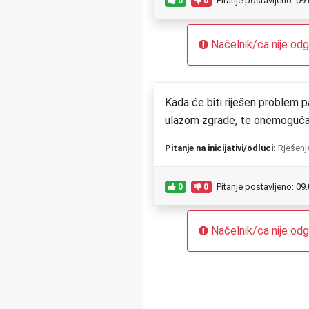
Pitanje postavljeno: 09
0
0
Načelnik/ca nije odgo
Kada će biti riješen problem p
ulazom zgrade, te onemogućav
Pitanje na inicijativi/odluci:
Rješenj
Pitanje postavljeno: 09
0
0
Načelnik/ca nije odgo