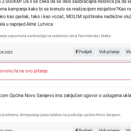
 oko 2.000KM! Da li se čeka da se desi saobraćajna nesreća pa da 
borna kampanja kako bi se krenulo sa realizacijom inicijative?Kao rod
ko kao pješak, tako i kao vozač, MOLIM opštinske nadležne sl
ala u naprijed.Almir Lutvica
janje usporivača saobraćaja na raskrsnici ulica Paromlinska i Malta
Podijeli
Vidi pitanje
Vi
.04.2022
vorio/la na ovo pitanje.
om Općina Novo Sarajevo ima zaključen ugovor o uslugama uklanja
e problema zbrinjavanja pasa lutalica na području općine Novo Sarajevo
Podijeli
Vidi pitanje
Vi