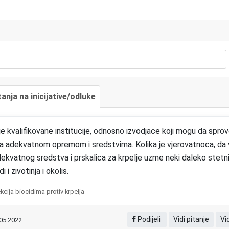
tanja na inicijative/odluke
e kvalifikovane institucije, odnosno izvodjace koji mogu da spro
sa adekvatnom opremom i sredstvima. Kolika je vjerovatnoca, da v
ekvatnog sredstva i prskalica za krpelje uzme neki daleko stetnij
 i zivotinja i okolis.
kcija biocidima protiv krpelja
Podijeli
Vidi pitanje
Vi
.05.2022