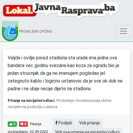
PROMIJENI OPĆINU
Valjda i ovdje pored stadiona sta urade ima jedna ova
bandera vec godinu svezana kao koza za ogradu bio je
jedan strucnjak da ga ne imenujem pogledao jel
zategnuto kablo i logicno ustanovio da je sve ok dok ne
padne i ne ubije necije dijete na stadionu
Pitanje na inicijativi/odluci:
Proširenje i modernizacija ulične
rasvjete na području Lukavca
Podijeli
Vidi pitanje
Pitanje
0
0
postavljeno: 22.09.2022
Vidi sva pitanja na inicijativi/odluci