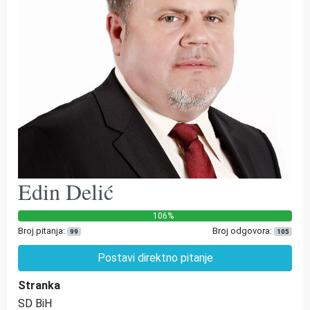
Edin Delić
106%
Broj pitanja:
Broj odgovora:
99
105
Postavi direktno pitanje
Stranka
SD BiH