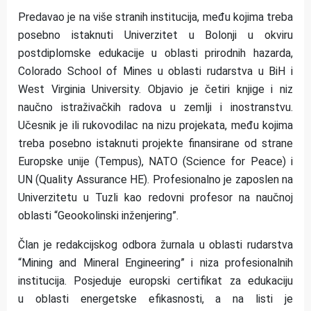
Predavao je na više stranih institucija, među kojima treba
posebno istaknuti Univerzitet u Bolonji u okviru
postdiplomske edukacije u oblasti prirodnih hazarda,
Colorado School of Mines u oblasti rudarstva u BiH i
West Virginia University. Objavio je četiri knjige i niz
naučno istraživačkih radova u zemlji i inostranstvu.
Učesnik je ili rukovodilac na nizu projekata, među kojima
treba posebno istaknuti projekte finansirane od strane
Europske unije (Tempus), NATO (Science for Peace) i
UN (Quality Assurance HE). Profesionalno je zaposlen na
Univerzitetu u Tuzli kao redovni profesor na naučnoj
oblasti “Geookolinski inženjering”.
Član je redakcijskog odbora žurnala u oblasti rudarstva
“Mining and Mineral Engineering” i niza profesionalnih
institucija. Posjeduje europski certifikat za edukaciju
u oblasti energetske efikasnosti, a na listi je