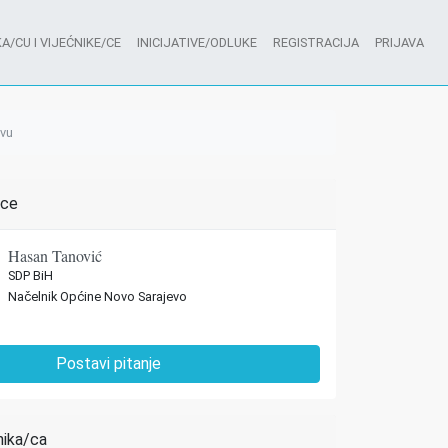
A/CU I VIJEĆNIKE/CE
INICIJATIVE/ODLUKE
REGISTRACIJA
PRIJAVA
evu
/ce
Hasan Tanović
SDP BiH
Načelnik Općine Novo Sarajevo
Postavi pitanje
nika/ca