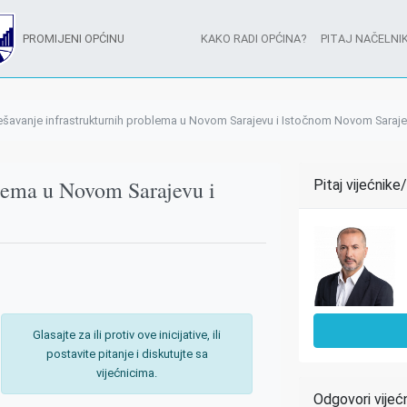
PROMIJENI OPĆINU
KAKO RADI OPĆINA?
PITAJ NAČELNIK
ešavanje infrastrukturnih problema u Novom Sarajevu i Istočnom Novom Saraj
blema u Novom Sarajevu i
Pitaj vijećnike
Glasajte za ili protiv ove inicijative, ili
postavite pitanje i diskutujte sa
vijećnicima.
Odgovori vijeć