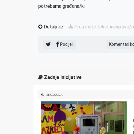
potrebama građana/ki.
Detaljnije
Preuzmite tekst inicijative/
Podijeli
Komentari k
Zadnje Inicijative
EKOLOGIJA