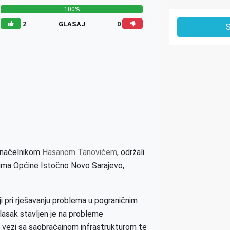
100%
2
GLASAJ
0
S
s načelnikom
Hasanom Tanovićem
, održali
ima Općine Istočno Novo Sarajevo,
 pri rješavanju problema u pograničnim
lasak stavljen je na probleme
 u vezi sa saobraćajnom infrastrukturom te