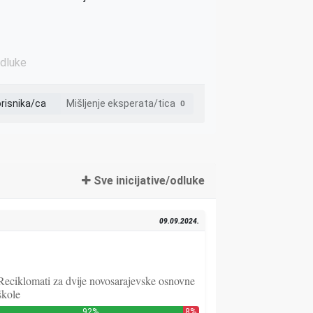
odluke
orisnika/ca
Mišljenje eksperata/tica
0
Sve inicijative/odluke
09.09.2024.
Reciklomati za dvije novosarajevske osnovne
škole
92%
8%