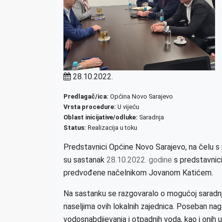
28.10.2022.
Predlagač/ica:
Općina Novo Sarajevo
Vrsta procedure:
U vijeću
Oblast inicijative/odluke:
Saradnja
Status:
Realizacija u toku
Predstavnici Općine Novo Sarajevo, na čelu 
su sastanak
28.10.2022. godine
s predstavnic
predvođene načelnikom Jovanom Katićem.
Na sastanku se razgovaralo o mogućoj saradnji
naseljima ovih lokalnih zajednica. Poseban nag
vodosnabdijevanja i otpadnih voda, kao i onih