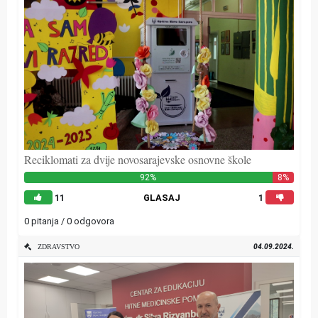
Reciklomati za dvije novosarajevske osnovne škole
92%
8%
11
GLASAJ
1
0 pitanja / 0 odgovora
04.09.2024.
ZDRAVSTVO