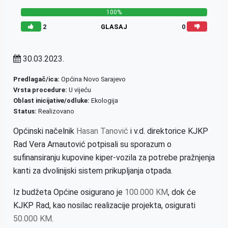
100%
2
GLASAJ
0
30.03.2023.
Predlagač/ica:
Općina Novo Sarajevo
Vrsta procedure:
U vijeću
Oblast inicijative/odluke:
Ekologija
Status:
Realizovano
Općinski načelnik
Hasan Tanović
i v.d. direktorice KJKP
Rad Vera Arnautović potpisali su sporazum o
sufinansiranju kupovine kiper-vozila za potrebe pražnjenja
kanti za dvolinijski sistem prikupljanja otpada.
Iz budžeta Općine osigurano je
100.000 KM
, dok će
KJKP Rad, kao nosilac realizacije projekta, osigurati
50.000 KM
.