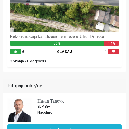
Rekonstrukcija kanalizacione mreže u Ulici Drinska
86%
14%
6
GLASAJ
1
0 pitanja / 0 odgovora
Pitaj vijećnike/ce
Hasan Tanović
SDP BiH
Načelnik