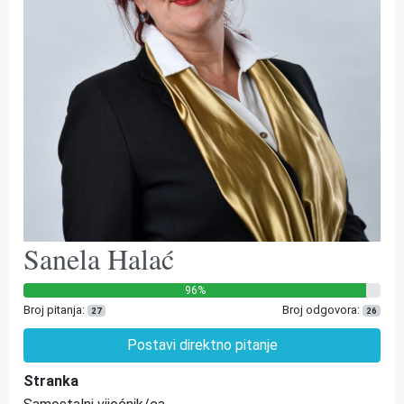
Sanela Halać
96%
Broj pitanja:
Broj odgovora:
27
26
Postavi direktno pitanje
Stranka