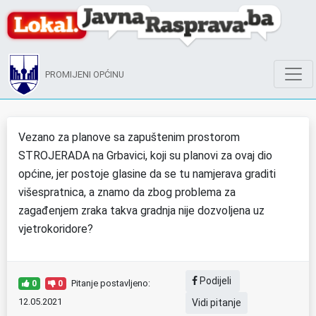
PROMIJENI OPĆINU
Vezano za planove sa zapuštenim prostorom
STROJERADA na Grbavici, koji su planovi za ovaj dio
općine, jer postoje glasine da se tu namjerava graditi
višespratnica, a znamo da zbog problema za
zagađenjem zraka takva gradnja nije dozvoljena uz
vjetrokoridore?
Podijeli
Pitanje postavljeno:
0
0
12.05.2021
Vidi pitanje