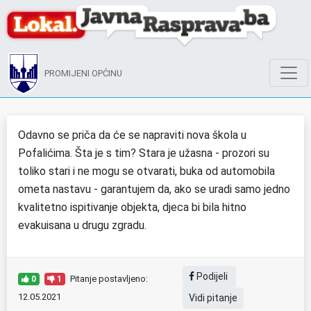
PROMIJENI OPĆINU
Odavno se priča da će se napraviti nova škola u
Pofalićima. Šta je s tim? Stara je užasna - prozori su
toliko stari i ne mogu se otvarati, buka od automobila
ometa nastavu - garantujem da, ako se uradi samo jedno
kvalitetno ispitivanje objekta, djeca bi bila hitno
evakuisana u drugu zgradu.
Podijeli
Pitanje postavljeno:
0
1
12.05.2021
Vidi pitanje