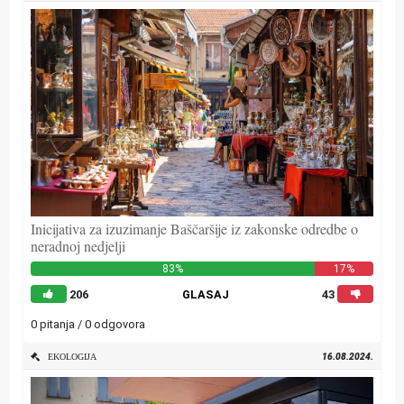
Inicijativa za izuzimanje Baščaršije iz zakonske odredbe o
neradnoj nedjelji
83%
17%
206
GLASAJ
43
0 pitanja / 0 odgovora
16.08.2024.
EKOLOGIJA