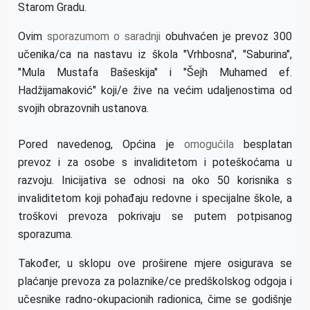
Starom Gradu.
Ovim
sporazumom o saradnji
obuhvaćen je prevoz 300
učenika/ca na nastavu iz škola "Vrhbosna", "Saburina",
"Mula Mustafa Bašeskija" i "Šejh Muhamed ef.
Hadžijamaković" koji/e žive na većim udaljenostima od
svojih obrazovnih ustanova.
Pored navedenog, Općina je
omogućila
besplatan
prevoz i za osobe s invaliditetom i poteškoćama u
razvoju. Inicijativa se odnosi na oko 50 korisnika s
invaliditetom koji pohađaju redovne i specijalne škole, a
troškovi prevoza pokrivaju se putem potpisanog
sporazuma.
Također, u sklopu ove proširene mjere osigurava se
plaćanje prevoza za polaznike/ce predškolskog odgoja i
učesnike radno-okupacionih radionica, čime se godišnje