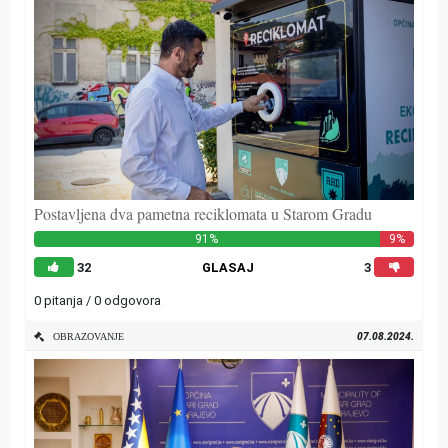
Postavljena dva pametna reciklomata u Starom Gradu
91%
9%
32
GLASAJ
3
0 pitanja / 0 odgovora
07.08.2024.
OBRAZOVANJE