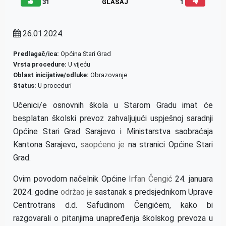
31
GLASAJ
1
26.01.2024.
Predlagač/ica:
Općina Stari Grad
Vrsta procedure:
U vijeću
Oblast inicijative/odluke:
Obrazovanje
Status:
U proceduri
Učenici/e osnovnih škola u Starom Gradu imat će
besplatan školski prevoz zahvaljujući uspješnoj saradnji
Općine Stari Grad Sarajevo i Ministarstva saobraćaja
Kantona Sarajevo,
saopćeno je
na stranici Općine Stari
Grad.
Ovim povodom načelnik Općine
Irfan Čengić
24. januara
2024. godine
održao je
sastanak s predsjednikom Uprave
Centrotrans d.d. Safudinom Čengićem, kako bi
razgovarali o pitanjima unapređenja školskog prevoza u