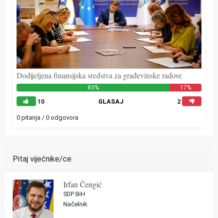
Dodijeljena finansijska sredstva za građevinske radove
83%
17%
10
GLASAJ
2
0 pitanja / 0 odgovora
Pitaj vijećnike/ce
Irfan Čengić
SDP BiH
Načelnik