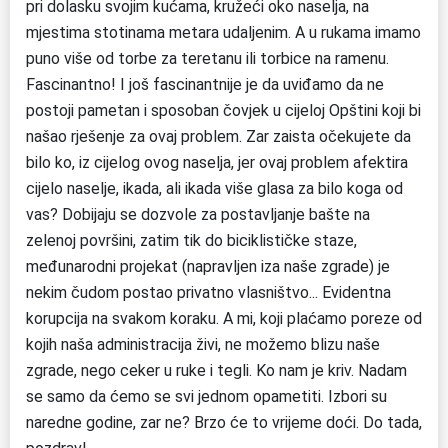
pri dolasku svojim kućama, kružeći oko naselja, na
mjestima stotinama metara udaljenim. A u rukama imamo
puno više od torbe za teretanu ili torbice na ramenu.
Fascinantno! I još fascinantnije je da uviđamo da ne
postoji pametan i sposoban čovjek u cijeloj Opštini koji bi
našao rješenje za ovaj problem. Zar zaista očekujete da
bilo ko, iz cijelog ovog naselja, jer ovaj problem afektira
cijelo naselje, ikada, ali ikada više glasa za bilo koga od
vas? Dobijaju se dozvole za postavljanje bašte na
zelenoj površini, zatim tik do biciklističke staze,
međunarodni projekat (napravljen iza naše zgrade) je
nekim čudom postao privatno vlasništvo... Evidentna
korupcija na svakom koraku. A mi, koji plaćamo poreze od
kojih naša administracija živi, ne možemo blizu naše
zgrade, nego ceker u ruke i tegli. Ko nam je kriv. Nadam
se samo da ćemo se svi jednom opametiti. Izbori su
naredne godine, zar ne? Brzo će to vrijeme doći. Do tada,