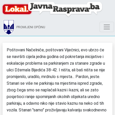
PROMIJENI OPĆINU
Poštovani Načelniče, poštovani Vijećnici, evo ubrzo će
se navršiti cijela jedna godina od pokretanja inicijative i
eskalacije problema sa parkiranjem za stanare zgrade u
ulici Džemala Bijedića 38-42. I ništa, ali baš ništa se nije
promijenilo, uradilo, mrdnulo s mjesta... Pardon, jeste.
Stanari se više ne parkiraju na mjestima ispred zgrade,
zbog čega smo se naplaćali kazni i kazni, ali se zato
posjetioci ranije spominjanih okolnih objekata uredno
parkiraju, a odavno niko nije stavio kaznu na neko od tih
vozila. Stanari "samo" proživljavaju kalvariju svakodnevno