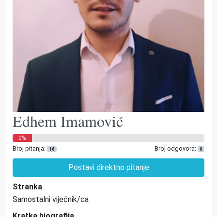
Edhem Imamović
0%
Broj pitanja:
Broj odgovora:
16
0
Postavi direktno pitanje
Stranka
Samostalni vijećnik/ca
Kratka biografija